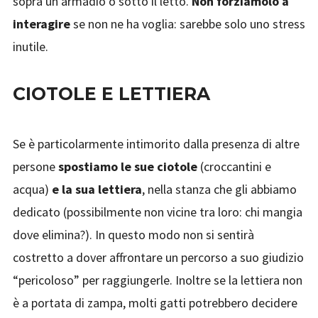
sopra un armadio o sotto il letto.
Non forziamolo a
interagire
se non ne ha voglia: sarebbe solo uno stress
inutile.
CIOTOLE E LETTIERA
Se è particolarmente intimorito dalla presenza di altre
persone
spostiamo le sue ciotole
(croccantini e
acqua)
e la sua lettiera
, nella stanza che gli abbiamo
dedicato (possibilmente non vicine tra loro: chi mangia
dove elimina?). In questo modo non si sentirà
costretto a dover affrontare un percorso a suo giudizio
“pericoloso” per raggiungerle. Inoltre se la lettiera non
è a portata di zampa, molti gatti potrebbero decidere