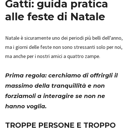
Gatti: guida pratica
SU
GATTI:
alle feste di Natale
GUIDA
PRATICA
ALLE
FESTE
DI
Natale è sicuramente uno dei periodi più belli dell’anno,
NATALE
ma i giorni delle feste non sono stressanti solo per noi,
ma anche per i nostri amici a quattro zampe.
Prima regola: cerchiamo di offrirgli il
massimo della tranquillità e non
forziamoli a interagire se non ne
hanno voglia.
TROPPE PERSONE E TROPPO