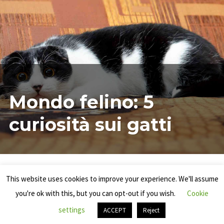
07/12/2019
ILARIAMARIANICRF
3
Mondo felino: 5
COMMENTI
SU
MONDO
curiosità sui gatti
FELINO:
5
CURIOSITÀ
SUI
GATTI
This website uses cookies to improve your experience. We'll assume
PROUDLY POWERED BY WORDPRESS
|
THEME: RADCLIFFE 2 BY
you're ok with this, but you can opt-out if you wish.
Cookie
ANDERS NORÉN
.
settings
ACCEPT
Reject