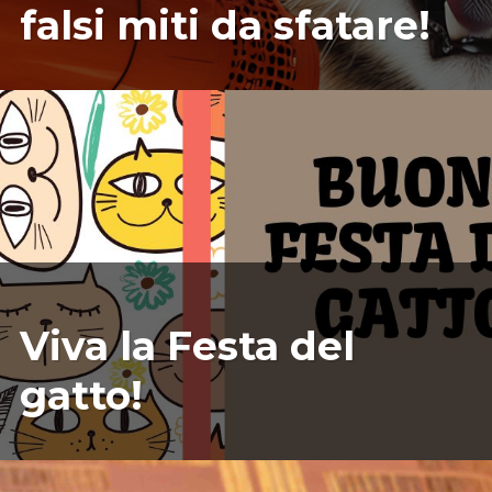
falsi miti da sfatare!
02/17/2025
ILARIAMARIANICRF
Viva la Festa del
gatto!