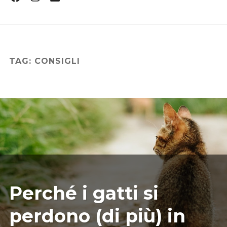
Profile
Profile
Profile
CHI SONO
DICONO DI ME
CONTATTI
TAG:
CONSIGLI
CONSIGLI
EVENTI E CORSI
CURIOSITÀ
LIBRO FENG SHUI FELINO
07/15/2025
ILARIAMARIANICRF
Perché i gatti si
perdono (di più) in