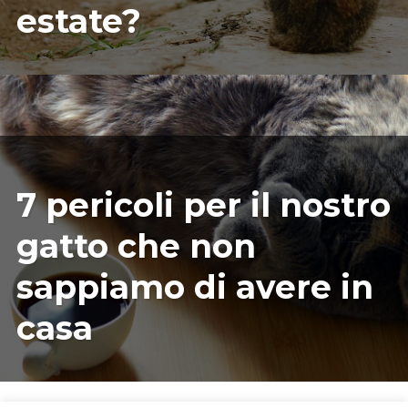
estate?
11/22/2023
ILARIAMARIANICRF
7 pericoli per il nostro
gatto che non
sappiamo di avere in
casa