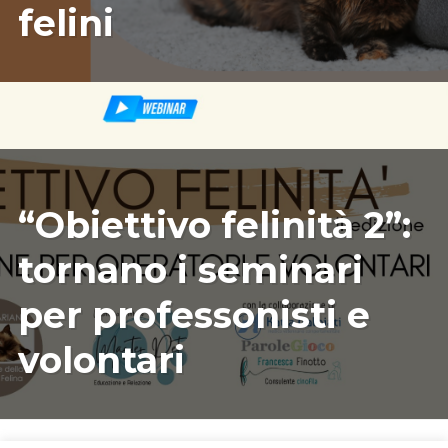
felini
08/31/2022
ILARIAMARIANICRF
“Obiettivo felinità 2”:
tornano i seminari
per professonisti e
volontari