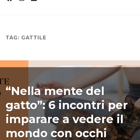
Profile
Profile
Profile
CHI SONO
DICONO DI ME
CONTATTI
TAG:
GATTILE
CONSIGLI
EVENTI E CORSI
CURIOSITÀ
LIBRO FENG SHUI FELINO
09/12/2024
ILARIAMARIANICRF
“Nella mente del
gatto”: 6 incontri per
imparare a vedere il
mondo con occhi