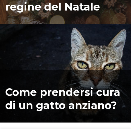
regine del Natale
05/11/2022
ILARIAMARIANICRF
Come prendersi cura
di un gatto anziano?