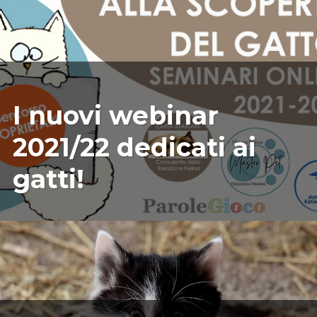
09/20/2021
ILARIAMARIANICRF
I nuovi webinar
2021/22 dedicati ai
gatti!