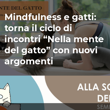
09/04/2025
ILARIAMARIANICRF
Mindfulness e gatti:
torna il ciclo di
incontri “Nella mente
del gatto” con nuovi
argomenti