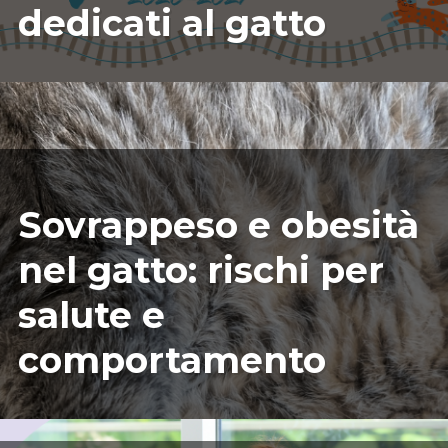
dedicati al gatto
03/04/2026
ILARIAMARIANICRF
Sovrappeso e obesità
nel gatto: rischi per
salute e
comportamento