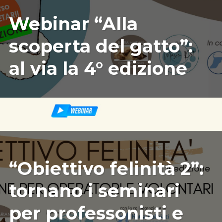
08/31/2022
ILARIAMARIANICRF
Webinar “Alla
scoperta del gatto”:
al via la 4° edizione
08/31/2022
ILARIAMARIANICRF
“Obiettivo felinità 2”:
tornano i seminari
per professonisti e