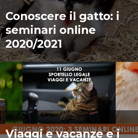
09/07/2020
ILARIAMARIANICRF
Conoscere il gatto: i
seminari online
2020/2021
05/21/2020
ILARIAMARIANICRF
Viaggi e vacanze e i