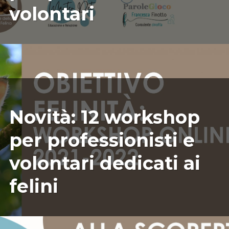
volontari
09/21/2021
ILARIAMARIANICRF
Novità: 12 workshop
per professionisti e
volontari dedicati ai
felini