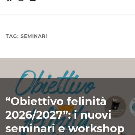
Profile
Profile
Profile
CHI SONO
DICONO DI ME
CONTATTI
TAG:
SEMINARI
CONSIGLI
EVENTI E CORSI
CURIOSITÀ
LIBRO FENG SHUI FELINO
07/27/2026
ILARIAMARIANICRF
“Obiettivo felinità
2026/2027”: i nuovi
seminari e workshop