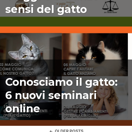
sensi del gatto
04/21/2020
ILARIAMARIANICRF
Conosciamo il gatto:
6 nuovi seminari
online
Navigazione
OLDER POSTS