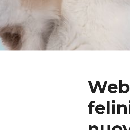
08/22/2025
ILARIAMARIANI
Webi
felin
nuov