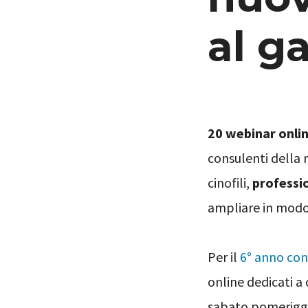
al g
20 webinar onli
consulenti della r
cinofili,
professio
ampliare in modo
Per il
6° anno con
online dedicati a
sabato pomeriggio