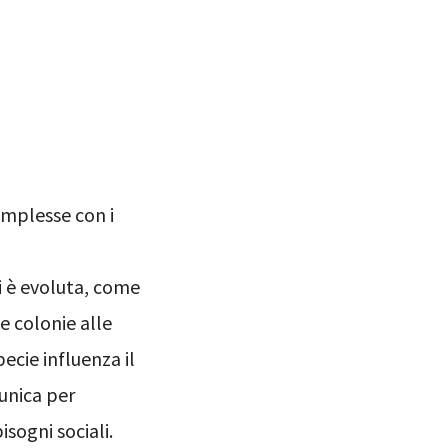
omplesse con i
i è evoluta, come
e colonie alle
cie influenza il
 unica per
isogni sociali.