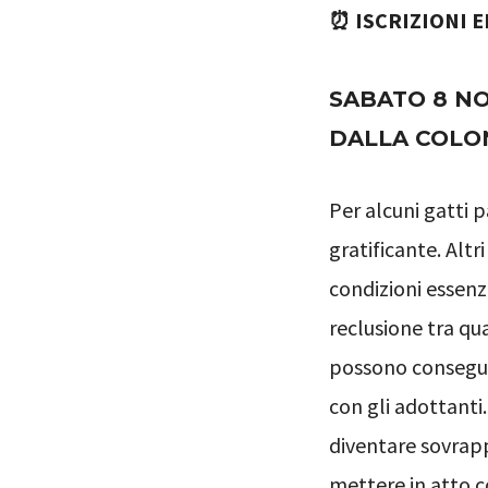
⏰ ISCRIZIONI E
SABATO 8 NO
DALLA COLON
Per alcuni gatti p
gratificante. Altr
condizioni essenzi
reclusione tra qua
possono conseguir
con gli adottanti
diventare sovrapp
mettere in atto co