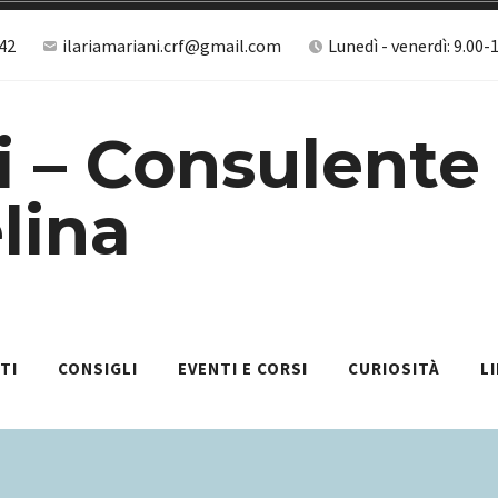
42
ilariamariani.crf@gmail.com
Lunedì - venerdì: 9.00-
i – Consulente
lina
TI
CONSIGLI
EVENTI E CORSI
CURIOSITÀ
L