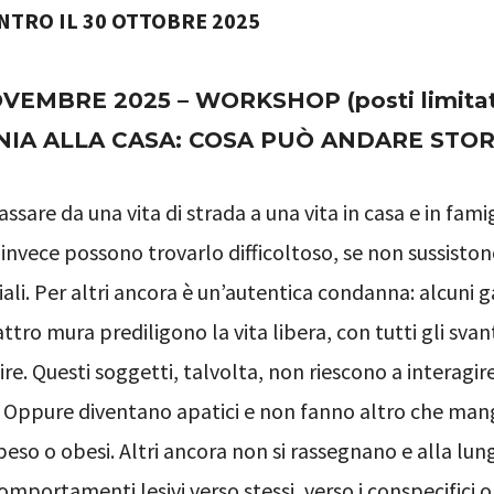
NTRO IL 30 OTTOBRE 2025
VEMBRE 2025 – WORKSHOP (posti limitat
IA ALLA CASA: COSA PUÒ ANDARE STO
assare da una vita di strada a una vita in casa e in fami
i invece possono trovarlo difficoltoso, se non sussisto
ali. Per altri ancora è un’autentica condanna: alcuni ga
ttro mura prediligono la vita libera, con tutti gli sva
e. Questi soggetti, talvolta, non riescono a interagi
. Oppure diventano apatici e non fanno altro che mang
eso o obesi. Altri ancora non si rassegnano e alla lu
mportamenti lesivi verso stessi, verso i conspecifici o 