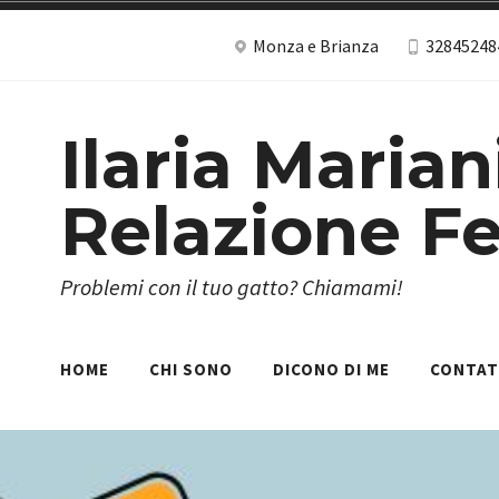
Skip
Monza e Brianza
32845248
to
content
Ilaria Marian
Relazione Fe
Problemi con il tuo gatto? Chiamami!
HOME
CHI SONO
DICONO DI ME
CONTAT