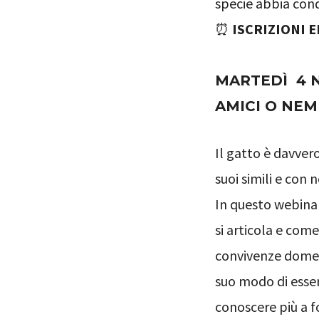
specie abbia cond
⏰
ISCRIZIONI 
MARTEDÌ 4 
AMICI O NEM
Il gatto è davver
suoi simili e con
In questo webinar
si articola e com
convivenze domest
suo modo di essere
conoscere più a fo