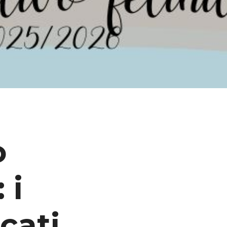
o
 i
cati