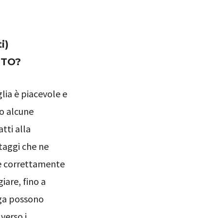
i)
RTO?
glia è piacevole e
no alcune
tti alla
ntaggi che ne
re correttamente
iare, fino a
nga possono
verso i