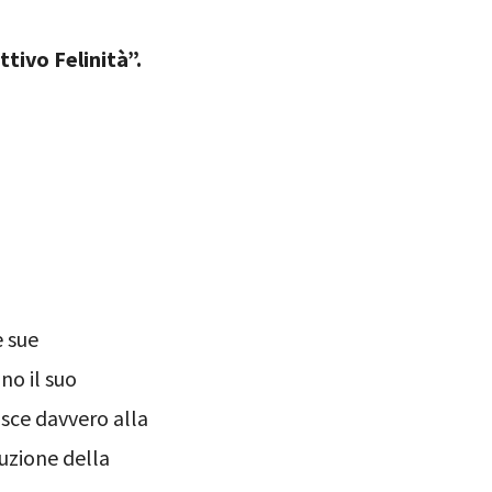
tivo Felinità”.
e sue
no il suo
isce davvero alla
uzione della