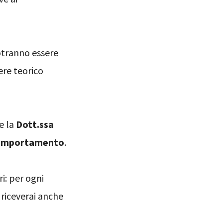
otranno essere
ere teorico
e la
Dott.ssa
n Comportamento
.
ri: per ogni
 riceverai anche