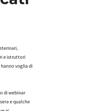
eterinari,
i e istruttori
hanno voglia di
lo di webinar
 sera e qualche
ve ai