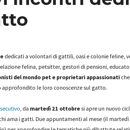
atto
ne
dedicati a volontari di gattili, oasi e colonie feline, v
elazione felina, petsitter, gestori di pensioni, educator
nisti del mondo pet e proprietari appassionati
che 
 approfondito le loro conoscenze sul gatto.
secutivo
, da
martedì 21 ottobre
si apre un nuovo cic
 chi ama i gatti. Due appuntamenti al mese (il martedì
) per approfondire le tematiche più dibattute relati