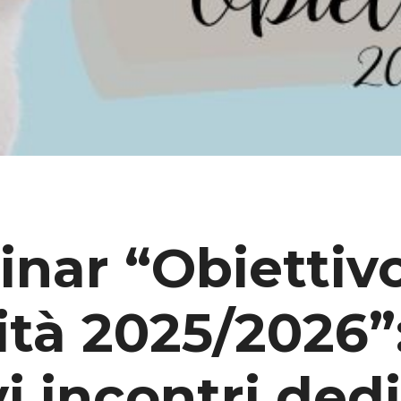
CRF
nar “Obiettiv
ità 2025/2026”:
i incontri dedi