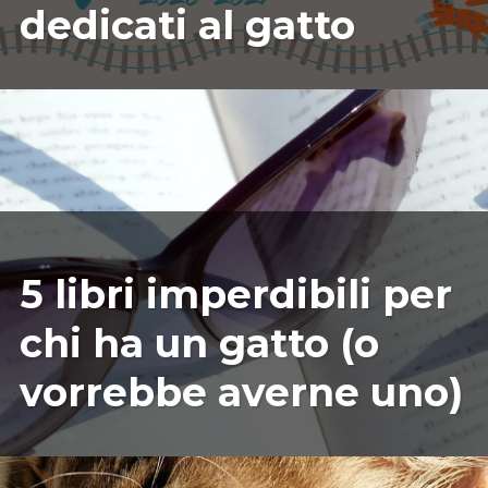
dedicati al gatto
07/27/2026
ILARIAMARIANICRF
5 libri imperdibili per
chi ha un gatto (o
vorrebbe averne uno)