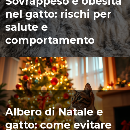
Sovrappeso e obesità
nel gatto: rischi per
salute e
comportamento
11/25/2025
ILARIAMARIANICRF
Albero di Natale e
gatto: come evitare