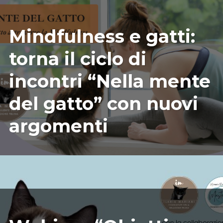
09/04/2025
ILARIAMARIANICRF
Mindfulness e gatti:
torna il ciclo di
incontri “Nella mente
del gatto” con nuovi
argomenti
08/22/2025
ILARIAMARIANICRF