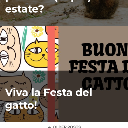
estate?
02/17/2025
ILARIAMARIANICRF
Viva la Festa del
gatto!
Navigazione
OLDER POSTS