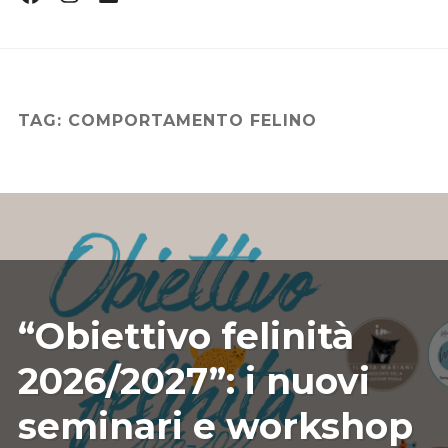
Profile
Profile
Profile
CHI SONO
DICONO DI ME
CONTATTI
TAG:
COMPORTAMENTO FELINO
CONSIGLI
EVENTI E CORSI
CURIOSITÀ
LIBRO FENG SHUI FELINO
07/27/2026
ILARIAMARIANICRF
“Obiettivo felinità
2026/2027”: i nuovi
seminari e workshop