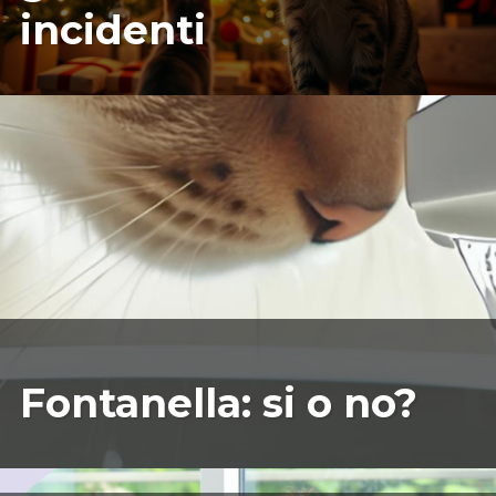
incidenti
09/22/2025
ILARIAMARIANICRF
Fontanella: si o no?