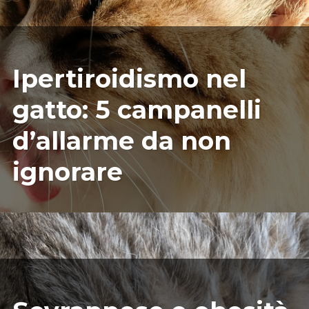
04/08/2026
ILARIAMARIANICRF
Ipertiroidismo nel
gatto: 5 campanelli
d’allarme da non
ignorare
03/04/2026
ILARIAMARIANICRF