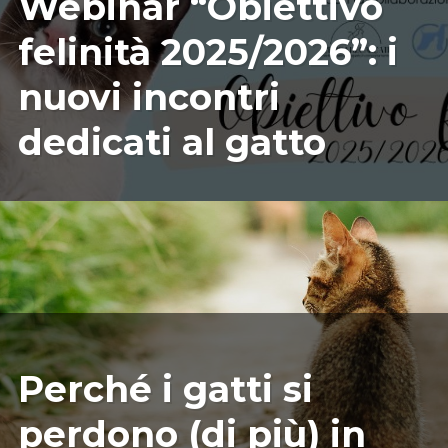
Webinar “Obiettivo
felinità 2025/2026”: i
nuovi incontri
dedicati al gatto
07/15/2025
ILARIAMARIANICRF
Perché i gatti si
perdono (di più) in