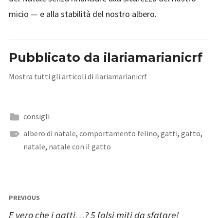
micio — e alla stabilità del nostro albero.
Pubblicato da
ilariamarianicrf
Mostra tutti gli articoli di ilariamarianicrf
consigli
albero di natale
,
comportamento felino
,
gatti
,
gatto
,
natale
,
natale con il gatto
Navigazione
PREVIOUS
articoli
E vero che i gatti…? 5 falsi miti da sfatare!